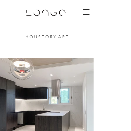
H O U S T O R Y A P T